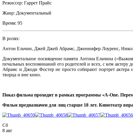
Режиссер:
Гаррет Прайс
Жанр:
Документальный
Время:
95
В ролях:
Антон Ельчин
,
Джей Джей Абрамс
,
Дженнифер Лоуренс
,
Нико
Документальное посвящение памяти Антона Ельчина («Выживут
печальных воспоминаний его родителей и всех, с кем актеру
Абрамс и Джоди Фостер не просто собирают портрет актера
творца и вне кино.
Показ фильма проходит в рамках программы «А-One. Перем
Фильм предназначен для лиц старше 18 лет. Кинотеатр впра
Сб
8 авг