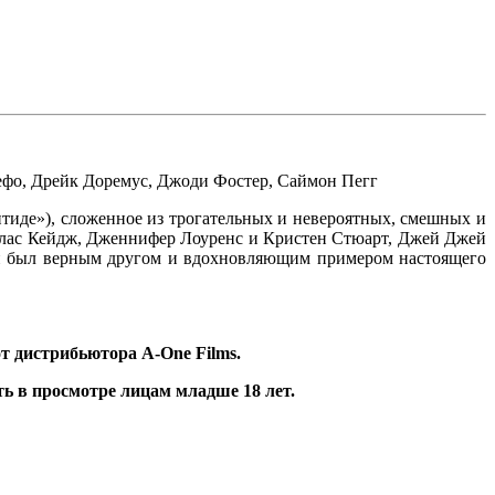
ефо
,
Дрейк Доремус
,
Джоди Фостер
,
Саймон Пегг
тиде»), сложенное из трогательных и невероятных, смешных и
колас Кейдж, Дженнифер Лоуренс и Кристен Стюарт, Джей Джей
ин был верным другом и вдохновляющим примером настоящего
от дистрибьютора
A
-One Films.
ть в просмотре лицам младше 18 лет.