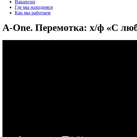
Вакансии
Где мы находимся
Как мы работаем
A-One. Перемотка: х/ф «С лю