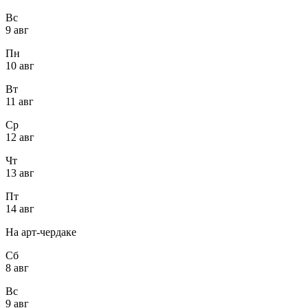
Вс
9 авг
Пн
10 авг
Вт
11 авг
Ср
12 авг
Чт
13 авг
Пт
14 авг
На арт-чердаке
Сб
8 авг
Вс
9 авг