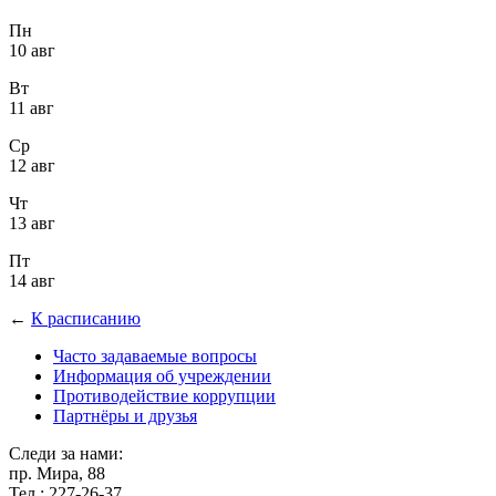
Пн
10 авг
Вт
11 авг
Ср
12 авг
Чт
13 авг
Пт
14 авг
←
К расписанию
Часто задаваемые вопросы
Информация об учреждении
Противодействие коррупции
Партнёры и друзья
Следи за нами:
пр. Мира, 88
Тел.: 227-26-37