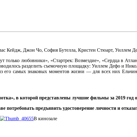
лас Кейдж
,
Джон Чо
,
София Бутелла
,
Кристен Стюарт
,
Уиллем Д
 только любовники», «Стартрек: Возмездие», «Сердца в Атлан
 доводилось разделить съемочную площадку: Уиллем Дефо и Ни
 из его самых знаковых моментов жизни — для всех них Ельч
отка», в которой представлены лучшие фильмы за 2019 год 
ве потребовать предъявить удостоверение личности и отказа
В кинозале