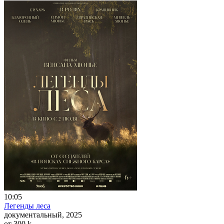
10:05
Легенды леса
документальный, 2025
от 300
k