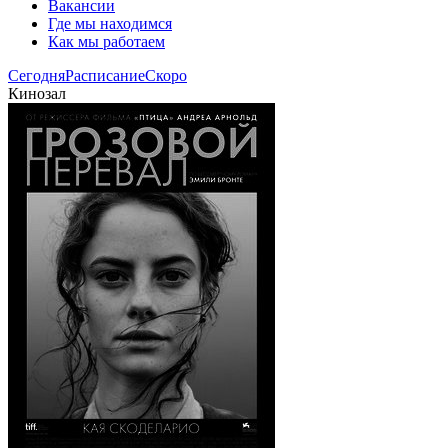
Вакансии
Где мы находимся
Как мы работаем
Сегодня
Расписание
Скоро
Кинозал