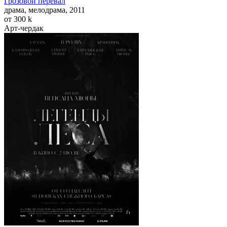
Грозовой перевал
драма, мелодрама, 2011
от 300
k
Арт-чердак