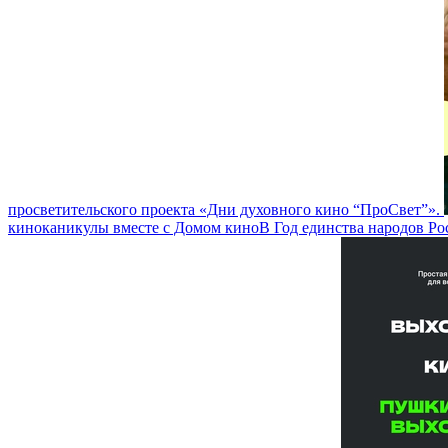
просветительского проекта «Дни духовного кино “ПроСвет”».
киноканикулы вместе с Домом кино
В Год единства народов Р