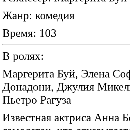
Жанр:
комедия
Время:
103
В ролях:
Маргерита Буй
,
Элена Со
Донадони
,
Джулия Микел
Пьетро Рагуза
Известная актриса Анна Бе