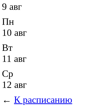
9 авг
Пн
10 авг
Вт
11 авг
Ср
12 авг
←
К расписанию