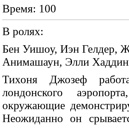
Время:
100
В ролях:
Бен Уишоу
,
Иэн Гелдер
,
Ж
Анимашаун
,
Элли Хаддин
Тихоня Джозеф работа
лондонского аэропор
окружающие демонстрир
Неожиданно он срываетс