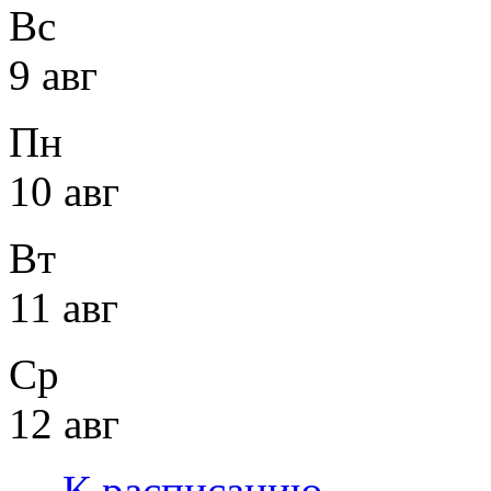
Вс
9 авг
Пн
10 авг
Вт
11 авг
Ср
12 авг
←
К расписанию