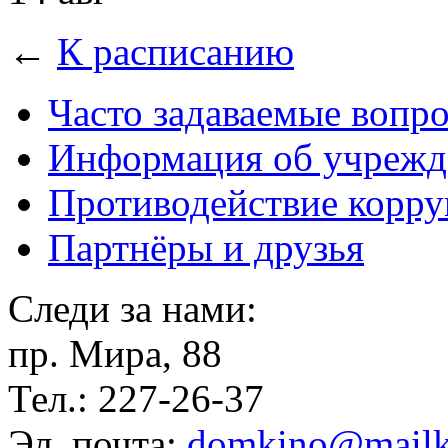
←
К расписанию
Часто задаваемые вопр
Информация об учрежд
Противодействие корр
Партнёры и друзья
Следи за нами:
пр. Мира, 88
Тел.: 227-26-37
Эл. почта:
domkino@mailk