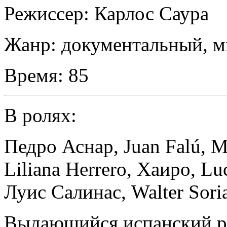
Режиссер:
Карлос Саура
Жанр:
документальный, 
Время:
85
В ролях:
Педро Аснар
,
Juan Falú
,
M
Liliana Herrero
,
Хаиро
,
Luc
Луис Салинас
,
Walter Sori
Выдающийся испанский ре