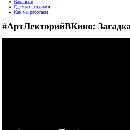
Вакансии
Где мы находимся
Как мы работаем
#АртЛекторийВКино: Загадка