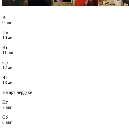
Вс
9 авг
Пн
10 авг
Вт
11 авг
Ср
12 авг
Чт
13 авг
На арт-чердаке
Пт
7 авг
Сб
8 авг