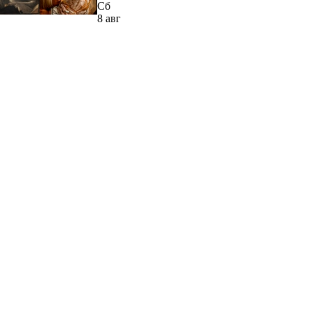
Сб
8 авг