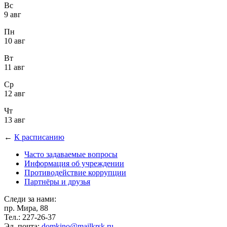
Вс
9 авг
Пн
10 авг
Вт
11 авг
Ср
12 авг
Чт
13 авг
←
К расписанию
Часто задаваемые вопросы
Информация об учреждении
Противодействие коррупции
Партнёры и друзья
Следи за нами:
пр. Мира, 88
Тел.: 227-26-37
Эл. почта:
domkino@mailkrsk.ru