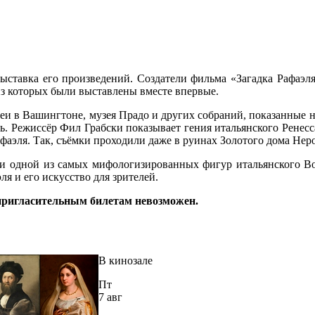
выставка его произведений. Создатели фильма «Загадка Рафаэл
из которых были выставлены вместе впервые.
еи в Вашингтоне, музея Прадо и других собраний, показанные н
ть. Режиссёр Фил Грабски показывает гения итальянского Ренес
афаэля. Так, съёмки проходили даже в руинах Золотого дома Нер
но и одной из самых мифологизированных фигур итальянского
я и его искусство для зрителей.
 пригласительным билетам невозможен.
В кинозале
Пт
7 авг