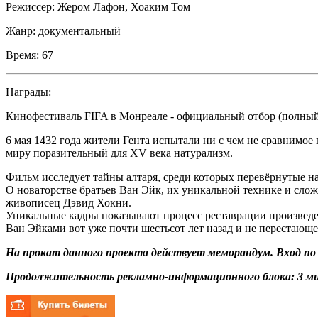
Режиссер:
Жером Лафон
,
Хоаким Том
Жанр:
документальный
Время:
67
Награды:
Кинофестиваль FIFA в Монреале - официальный отбор (полный
6 мая 1432 года жители Гента испытали ни с чем не сравнимое
миру поразительный для XV века натурализм.
Фильм исследует тайны алтаря, среди которых перевёрнутые н
О новаторстве братьев Ван Эйк, их уникальной технике и сло
живописец Дэвид Хокни.
Уникальные кадры показывают процесс реставрации произведен
Ван Эйками вот уже почти шестьсот лет назад и не перестающе
На прокат данного проекта действует меморандум. Вход п
Продолжительность рекламно-информационного блока: 3 ми