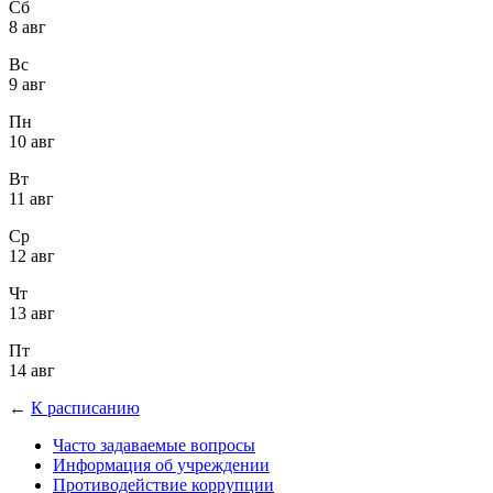
Сб
8 авг
Вс
9 авг
Пн
10 авг
Вт
11 авг
Ср
12 авг
Чт
13 авг
Пт
14 авг
←
К расписанию
Часто задаваемые вопросы
Информация об учреждении
Противодействие коррупции