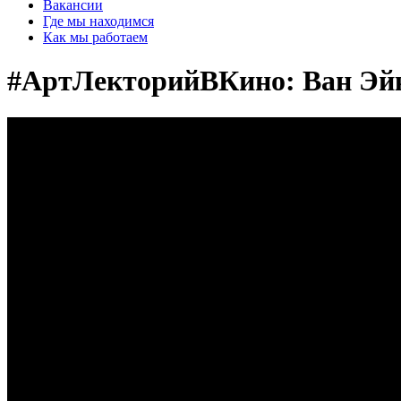
Вакансии
Где мы находимся
Как мы работаем
#АртЛекторийВКино: Ван Эйк