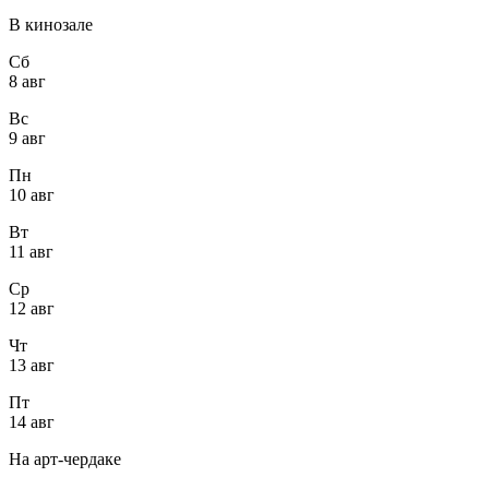
В кинозале
Сб
8 авг
Вс
9 авг
Пн
10 авг
Вт
11 авг
Ср
12 авг
Чт
13 авг
Пт
14 авг
На арт-чердаке