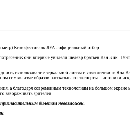
 метр) Кинофестиваль JIFA - официальный отбор
 потрясение: они впервые увидели шедевр братьев Ван Эйк –Ген
адписи, использование зеркальной линзы и сама личность Яна В
жном символизме образов рассказывают эксперты – историки иск
ия, а благодаря современным технологиям на большом экране м
го завораживать зрителей.
о пригласительным билетам невозможен.
н.