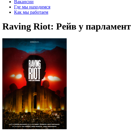
Вакансии
Где мы находимся
Как мы работаем
Raving Riot: Рейв у парламен