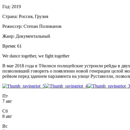
Год:
2019
Страна:
Россия, Грузия
Режиссер:
Степан Поливанов
Жанр:
Документальный
Время:
61
We dance together, we fight together
В мае 2018 года в Тбилиси полицейские устроили рейды в дву
позволивший говорить о появлении новой генерации целой мол
рейвом перед зданием парламента на улице Руставелли, позво
Пт
7 авг
Сб
8 авг
Вс