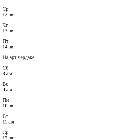
Ср
12 авг
Чт
13 авг
Пт
14 авг
На арт-чердаке
Сб
8 авг
Вс
9 авг
Пн
10 авг
Вт
11 авг
Ср
12 авг