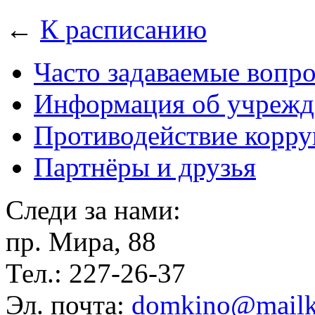
←
К расписанию
Часто задаваемые вопр
Информация об учрежд
Противодействие корр
Партнёры и друзья
Следи за нами:
пр. Мира, 88
Тел.: 227-26-37
Эл. почта:
domkino@mailk