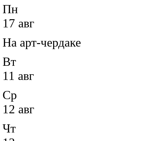
Пн
17 авг
На арт-чердаке
Вт
11 авг
Ср
12 авг
Чт