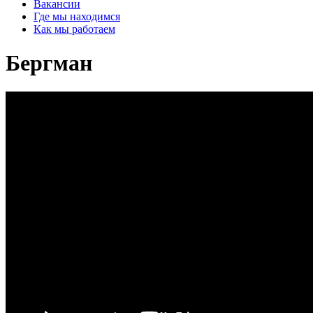
Вакансии
Где мы находимся
Как мы работаем
Бергман