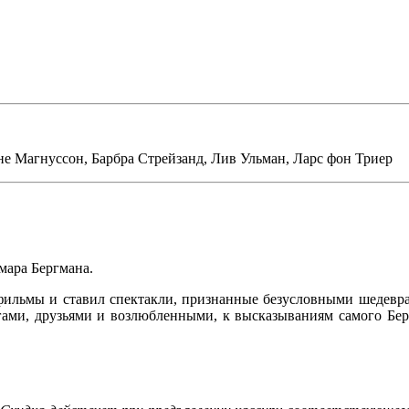
не Магнуссон
,
Барбра Стрейзанд
,
Лив Ульман
,
Ларс фон Триер
мара Бергмана.
 фильмы и ставил спектакли, признанные безусловными шедевра
егами, друзьями и возлюбленными, к высказываниям самого Бер