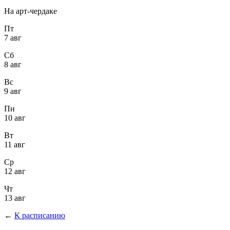
На арт-чердаке
Пт
7 авг
Сб
8 авг
Вс
9 авг
Пн
10 авг
Вт
11 авг
Ср
12 авг
Чт
13 авг
←
К расписанию