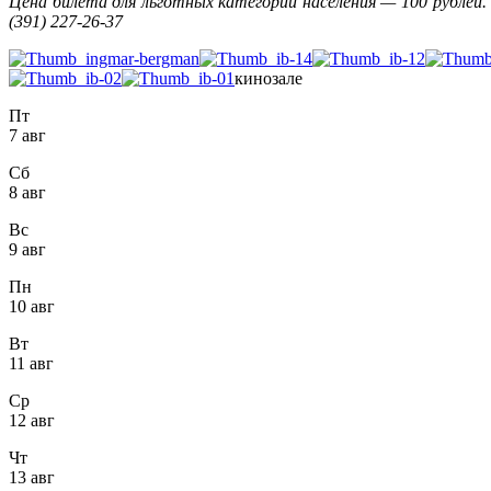
Цена билета для льготных категорий населения
— 100 рублей.
(391) 227-26-37
кинозале
Пт
7 авг
Сб
8 авг
Вс
9 авг
Пн
10 авг
Вт
11 авг
Ср
12 авг
Чт
13 авг