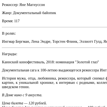
Режиссер:
Яне Магнуссон
Жанр:
Документальный байопик
Время:
117
В ролях:
Ингмар Бергман
,
Лена Эндре
,
Торстен Флинк
,
Эллиотт Гулд
,
Я
Награды:
Каннский кинофестиваль, 2018: номинация "Золотой глаз"
Документальная сага к 100-летию выдающегося режиссера Инг
История мужа, отца, любовника, режиссера, который снимал
картин, к уникальной хронике, к интервью с родными, колл
шведском гении.
В Доме кино с 9 августа.
Цена билета — 120 рублей.