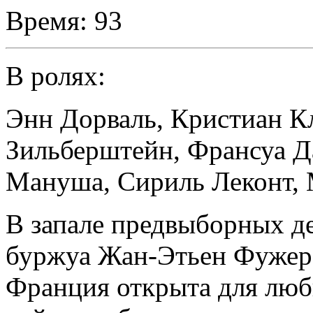
Время:
93
В ролях:
Энн Дорваль
,
Кристиан К
Зильберштейн
,
Франсуа Д
Мануша
,
Сириль Леконт
,
В запале предвыборных д
буржуа Жан-Этьен Фужеро
Франция открыта для люб