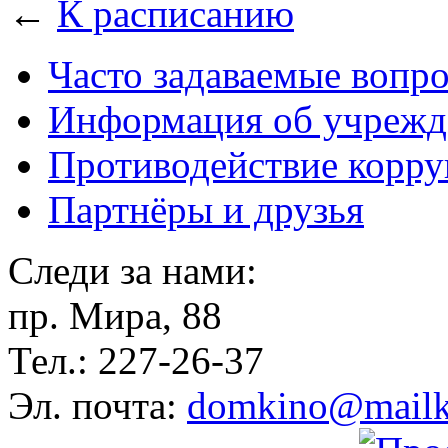
←
К расписанию
Часто задаваемые вопр
Информация об учрежд
Противодействие корр
Партнёры и друзья
Следи за нами:
пр. Мира, 88
Тел.: 227-26-37
Эл. почта:
domkino@mailk