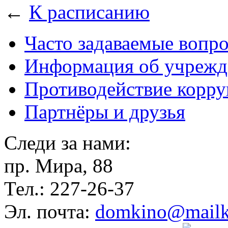
←
К расписанию
Часто задаваемые вопр
Информация об учрежд
Противодействие корр
Партнёры и друзья
Следи за нами:
пр. Мира, 88
Тел.: 227-26-37
Эл. почта:
domkino@mailk