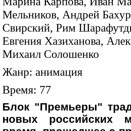
Марина Карпова
,
Иван М
Мельников
,
Андрей Баху
Свирский
,
Рим Шарафутд
Евгения Хазиханова
,
Алек
Михаил Солошенко
Жанр:
анимация
Время:
77
Блок "Премьеры" трад
новых российских м