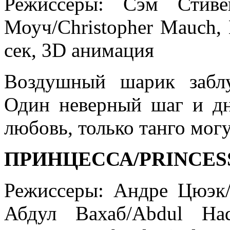
Режиссеры: Сэм Стиве
Моуч/Christopher Mauch,
сек, 3D анимация
Воздушный шарик забл
Один неверный шаг и дн
любовь, только танго могу
ПРИНЦЕССА/PRINCES
Режиссеры: Андре Цюэк
Абдул Вахаб/Abdul Had