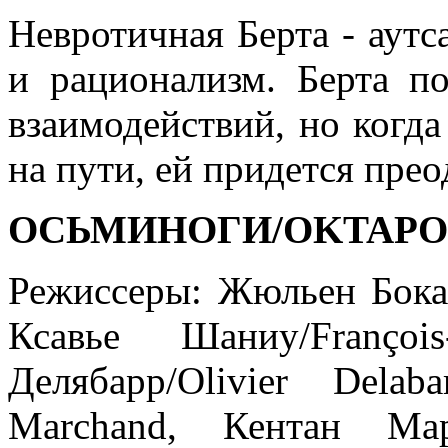
Невротичная Берта - аутс
и рационализм. Берта п
взаимодействий, но когда
на пути, ей придется пре
ОСЬМИНОГИ/OKTAPO
Режиссеры: Жюльен Бокабе
Ксавье Шаниу/Françoi
Делябарр/Olivier Delab
Marchand, Кентан Мар