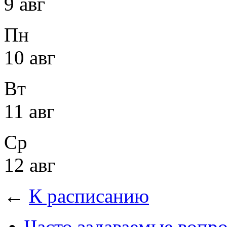
9 авг
Пн
10 авг
Вт
11 авг
Ср
12 авг
←
К расписанию
Часто задаваемые вопр