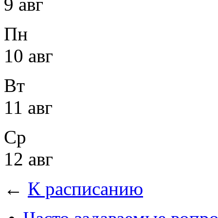
9 авг
Пн
10 авг
Вт
11 авг
Ср
12 авг
←
К расписанию