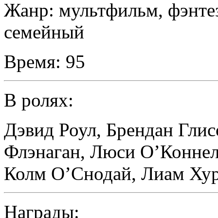
Жанр:
мультфильм, фэнте
семейный
Время:
95
В ролях:
Дэвид Роул
,
Брендан Глис
Флэнаган
,
Люси О’Конне
Колм О’Снодай
,
Лиам Ху
Награды: