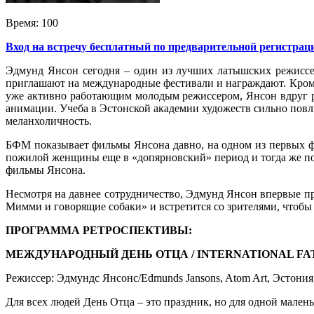
Время:
100
Вход на встречу бесплатный по предварительной регистрац
Эдмунд Янсон сегодня – один из лучших латышских режиссе
приглашают на международные фестивали и награждают. Кроме
уже активно работающим молодым режиссером, Янсон вдруг ре
анимации. Учеба в Эстонской академии художеств сильно пов
меланхоличность.
БФМ показывает фильмы Янсона давно, на одном из первых ф
пожилой женщины еще в «допярновский» период и тогда же по
фильмы Янсона.
Несмотря на давнее сотрудничество, Эдмунд Янсон впервые п
Мимми и говорящие собаки» и встретится со зрителями, чтобы 
ПРОГРАММА РЕТРОСПЕКТИВЫ:
МЕЖДУНАРОДНЫЙ ДЕНЬ ОТЦА / INTERNATIONAL FA
Режиссер: Эдмундс Янсонс/Edmunds Jansons, Atom Art, Эстония
Для всех людей День Отца – это праздник, но для одной маленьк