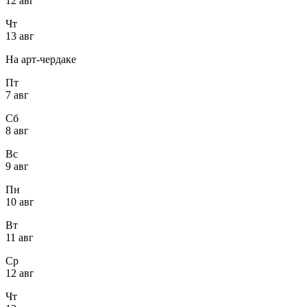
12 авг
Чт
13 авг
На арт-чердаке
Пт
7 авг
Сб
8 авг
Вс
9 авг
Пн
10 авг
Вт
11 авг
Ср
12 авг
Чт