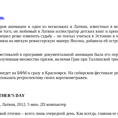
ии.
ров анимации и один из нескольких в Латвии, известных в м
 того, он любимый в Латвии иллюстратор детских книг и преп
шил резко изменить судьбу – он поехал учиться в Эстонию в м
лияла на мягкую режиссерскую манеру Янсона, добавила ей остр
естивалей в программе документальной анимации была его перв
лучившая множество призов, включая Гран при Таллинской три
риедет на БФМ и сразу в Красноярск. На сибирском фестивале 
показать ретроспективу своих короткометражек.
THER’S DAY
, Латвия, 2012, 5 мин, 2D компьютер
ой птички – всего лишь очередной день. Как всегда, главная ее 