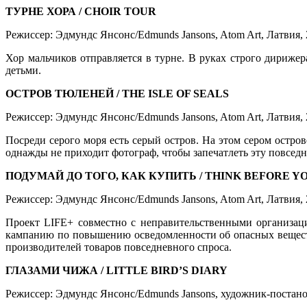
ТУРНЕ ХОРА / CHOIR TOUR
Режиссер: Эдмундс Янсонс/Edmunds Jansons, Atom Art, Латвия,
Хор мальчиков отправляется в турне. В руках строго дириже
детьми.
ОСТРОВ ТЮЛЕНЕЙ / THE ISLE OF SEALS
Режиссер: Эдмундс Янсонс/Edmunds Jansons, Atom Art, Латвия,
Посреди серого моря есть серый остров. На этом сером остро
однажды не приходит фотограф, чтобы запечатлеть эту повседн
ПОДУМАЙ ДО ТОГО, КАК КУПИТЬ / THINK BEFORE Y
Режиссер: Эдмундс Янсонс/Edmunds Jansons, Atom Art, Латвия, 
Проект LIFE+ совместно с неправительственными организа
кампанию по повышению осведомленности об опасных вещест
производителей товаров повседневного спроса.
ГЛАЗАМИ ЧИЖА / LITTLE BIRD’S DIARY
Режиссер: Эдмундс Янсонс/Edmunds Jansons, художник-постановщ