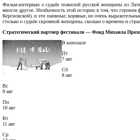
Фильм-интервью о судьбе пожилой русской женщины из Латв
многое другое. Необычность этой истории в том, что героиня
Керсновской), и эти наивные, корявые, но очень выразительны
столько о судьбе скромной женщины, сколько о времени и стра
Стратегический партнер фестиваля — Фонд Михаила Прохо
В кинозале
Пт
7 авг
Сб
8 авг
Вс
9 авг
Пн
10 авг
Вт
11 авг
Ср