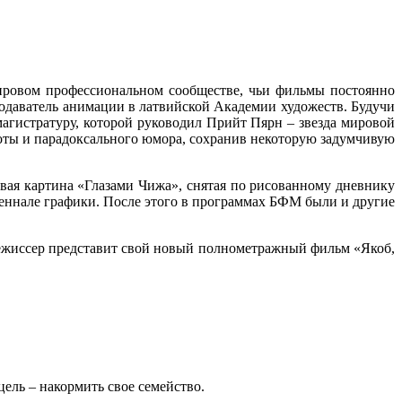
ировом профессиональном сообществе, чьи фильмы постоянно
одаватель анимации в латвийской Академии художеств. Будучи
агистратуру, которой руководил Прийт Пярн – звезда мировой
оты и парадоксального юмора, сохранив некоторую задумчивую
ая картина «Глазами Чижа», снятая по рисованному дневнику
еннале графики. После этого в программах БФМ были и другие
режиссер представит свой новый полнометражный фильм «Якоб,
цель – накормить свое семейство.