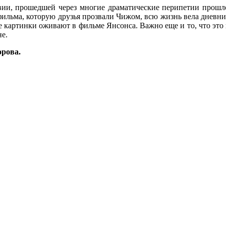
ии, прошедшей через многие драматические перипетии прошлог
 фильма, которую друзья прозвали Чижом, всю жизнь вела дневн
е картинки оживают в фильме Янсонса. Важно еще и то, что это н
не.
рова.