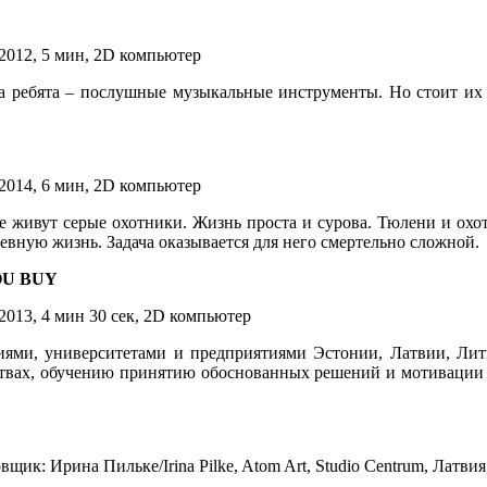
 2012, 5 мин, 2D компьютер
ра ребята – послушные музыкальные инструменты. Но стоит их
 2014, 6 мин, 2D компьютер
ве живут серые охотники. Жизнь проста и сурова. Тюлени и охо
евную жизнь. Задача оказывается для него смертельно сложной.
OU BUY
2013, 4 мин 30 сек, 2D компьютер
циями, университетами и предприятиями Эстонии, Латвии, Л
вах, обучению принятию обоснованных решений и мотивации в
ик: Ирина Пильке/Irina Pilke, Atom Art, Studio Centrum, Латвия