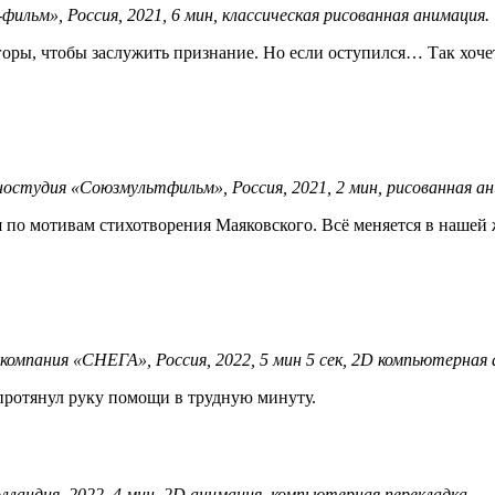
льм», Россия, 2021, 6 мин, классическая рисованная анимация.
оры, чтобы заслужить признание. Но если оступился… Так хочетс
студия «Союзмультфильм», Россия, 2021, 2 мин, рисованная ани
 по мотивам стихотворения Маяковского. Всё меняется в нашей 
омпания «СНЕГА», Россия, 2022, 5 мин 5 сек, 2D компьютерная 
 протянул руку помощи в трудную минуту.
ландия, 2022, 4 мин, 2D анимация, компьютерная перекладка.