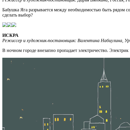
Бабушка Яга разрывается между необходимостью быть рядом со
сделать выбор?
ИСКРА
Режиссер и художник-постановщик: Валентина Набиулина, УрГА
В ночном городе внезапно пропадает электричество. Электрик 