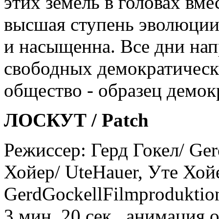
этих земель в головах вме
высшая ступень эволюции
и насыщенна. Все дни нап
свободных демократическ
общество - образец демок
ЛОСКУТ / Patch
Режиссер: Герд Гокел/ Ge
Хойер/ UteHauer, Уте Хойе
GerdGockellFilmproduktio
3 мин. 20 сек., анимация 