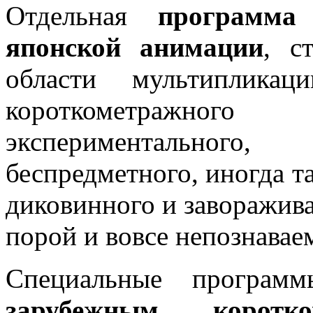
Отдельная
программа
японской анимации
, с
области мультиплика
короткометражно
экспериментальног
беспредметного, иногда та
диковинного и заворажив
порой и вовсе непознавае
Специальные програм
зарубежным коротк