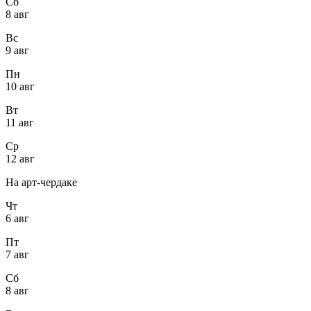
Сб
8 авг
Вс
9 авг
Пн
10 авг
Вт
11 авг
Ср
12 авг
На арт-чердаке
Чт
6 авг
Пт
7 авг
Сб
8 авг