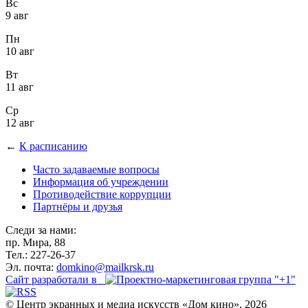
Вс
9 авг
Пн
10 авг
Вт
11 авг
Ср
12 авг
←
К расписанию
Часто задаваемые вопросы
Информация об учреждении
Противодействие коррупции
Партнёры и друзья
Следи за нами:
пр. Мира, 88
Тел.: 227-26-37
Эл. почта:
domkino@mailkrsk.ru
Сайт разработали в
© Центр экранных и медиа искусств «Дом кино», 2026