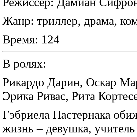
Режиссер:
Дамиан Сифро
Жанр:
триллер, драма, ко
Время:
124
В ролях:
Рикардо Дарин
,
Оскар Ма
Эрика Ривас
,
Рита Кортес
Гэбриела Пастернака обиж
жизнь – девушка, учитель