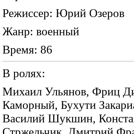
Режиссер:
Юрий Озеров
Жанр:
военный
Время:
86
В ролях:
Михаил Ульянов
,
Фриц Д
Каморный
,
Бухути Закари
Василий Шукшин
,
Конста
Стржельчик
,
Дмитрий Фр