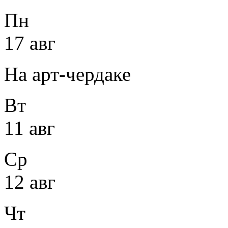
Пн
17 авг
На арт-чердаке
Вт
11 авг
Ср
12 авг
Чт