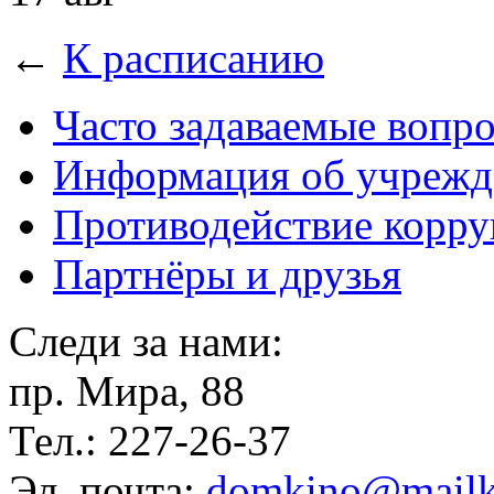
←
К расписанию
Часто задаваемые вопр
Информация об учрежд
Противодействие корр
Партнёры и друзья
Следи за нами:
пр. Мира, 88
Тел.: 227-26-37
Эл. почта:
domkino@mailk