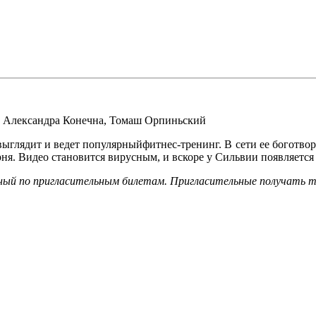
,
Александра Конечна
,
Томаш Орпиньский
глядит и ведет популярныйфитнес-тренинг. В сети ее боготвор
рня. Видео становится вирусным, и вскоре у Сильвии появляется 
дный по пригласительным билетам. Пригласительные получать то