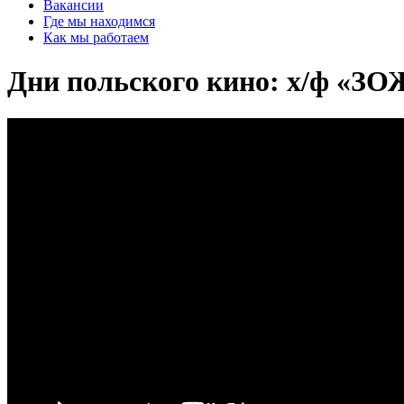
Вакансии
Где мы находимся
Как мы работаем
Дни польского кино: х/ф «ЗО