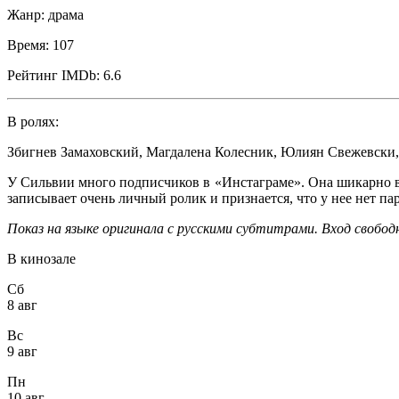
Жанр:
драма
Время:
107
Рейтинг IMDb:
6.6
В ролях:
Збигнев Замаховский
,
Магдалена Колесник
,
Юлиян Свежевски
У Сильвии много подписчиков в «Инстаграме». Она шикарно вы
записывает очень личный ролик и признается, что у нее нет па
Показ на языке оригинала с русскими субтитрами. Вход свобо
В кинозале
Сб
8 авг
Вс
9 авг
Пн
10 авг