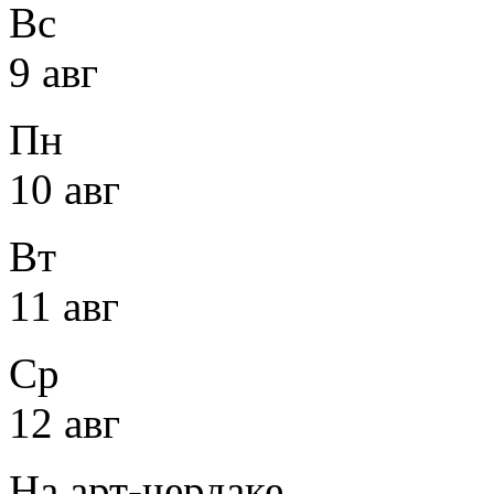
Вс
9 авг
Пн
10 авг
Вт
11 авг
Ср
12 авг
На арт-чердаке