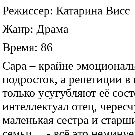
Режиссер:
Катарина Висс
Жанр:
Драма
Время:
86
Сара – крайне эмоционал
подросток, а репетиции в
только усугубляют её со
интеллектуал отец, черес
маленькая сестра и старши
семьи… - всё это неминуе