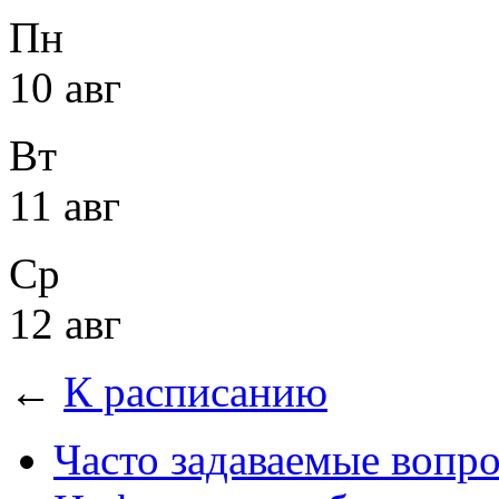
Пн
10 авг
Вт
11 авг
Ср
12 авг
←
К расписанию
Часто задаваемые вопр