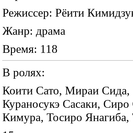
Режиссер:
Рёити Кимидзу
Жанр:
драма
Время:
118
В ролях:
Коити Сато
,
Мираи Сида
,
Кураносукэ Сасаки
,
Сиро
Кимура
,
Тосиро Янагиба
,