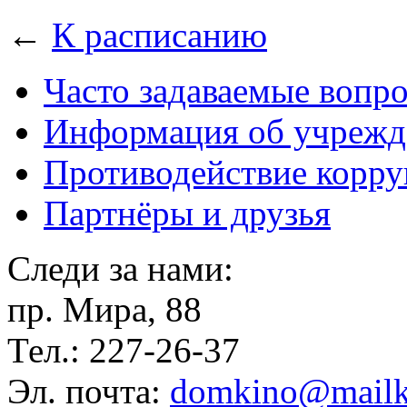
←
К расписанию
Часто задаваемые вопр
Информация об учрежд
Противодействие корр
Партнёры и друзья
Следи за нами:
пр. Мира, 88
Тел.: 227-26-37
Эл. почта:
domkino@mailk