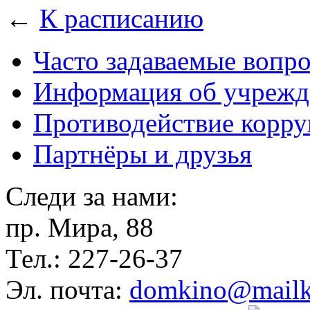
←
К расписанию
Часто задаваемые вопр
Информация об учрежд
Противодействие корр
Партнёры и друзья
Следи за нами:
пр. Мира, 88
Тел.: 227-26-37
Эл. почта:
domkino@mailk