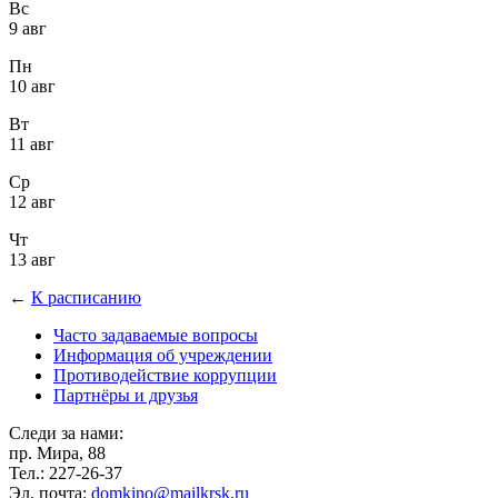
Вс
9 авг
Пн
10 авг
Вт
11 авг
Ср
12 авг
Чт
13 авг
←
К расписанию
Часто задаваемые вопросы
Информация об учреждении
Противодействие коррупции
Партнёры и друзья
Следи за нами:
пр. Мира, 88
Тел.: 227-26-37
Эл. почта:
domkino@mailkrsk.ru