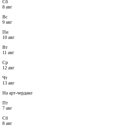
Сб
8 авг
Вс
9 авг
Пн
10 авг
Вт
11 авг
Ср
12 авг
Чт
13 авг
На арт-чердаке
Пт
7 авг
Сб
8 авг