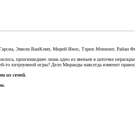
Гарсиа
,
Эмили ВанКэмп
,
Мирей Инос
,
Тэрин Мэннинг
,
Райан Ф
нилось, произошедшее лишь одно из звеньев в цепочке нераск
ьей-то хитроумной игры? Дело Миранды навсегда изменит правос
и их семей.
н.