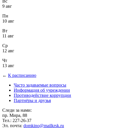
Вс
9 авг
Пн
10 авг
Вт
11 авг
Ср
12 авг
Чт
13 авг
←
К расписанию
Часто задаваемые вопросы
Информация об учреждении
Противодействие коррупции
Партнёры и друзья
Следи за нами:
пр. Мира, 88
Тел.: 227-26-37
Эл. почта:
domkino@mailkrsk.ru