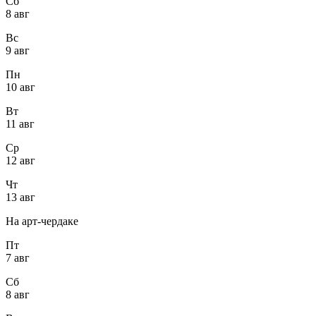
Сб
8 авг
Вс
9 авг
Пн
10 авг
Вт
11 авг
Ср
12 авг
Чт
13 авг
На арт-чердаке
Пт
7 авг
Сб
8 авг