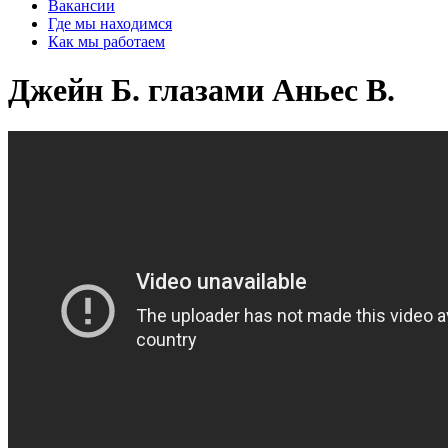
Вакансии
Где мы находимся
Как мы работаем
Джейн Б. глазами Аньес В.