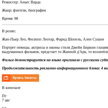
Режиссер:
Аньес Варда
Жанр:
фэнтези, биография
Время:
98
В ролях:
Жан-Пьер Лео
,
Филипп Леотар
,
Фарид Шопель
,
Ален Сушон
Портрет певицы, актрисы и иконы стиля Джейн Биркин глазами
выдуманных фильмов, предстает то Жанной д'Арк, то возлюблен
Фильм демонстрируется на языке оригинала с русскими суб
Продолжительность рекламно-информационного блока: 4
ми
В кинозале
Пт
7 авг