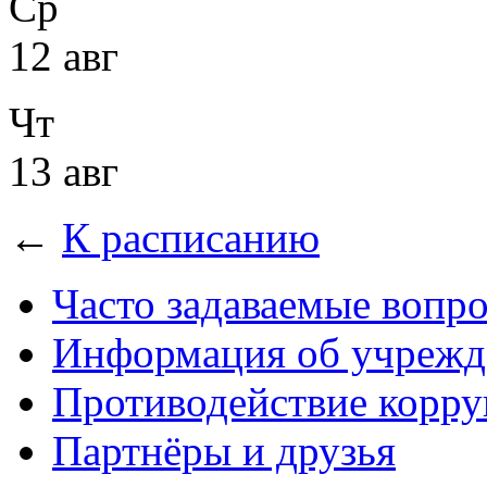
Ср
12 авг
Чт
13 авг
←
К расписанию
Часто задаваемые вопр
Информация об учрежд
Противодействие корр
Партнёры и друзья