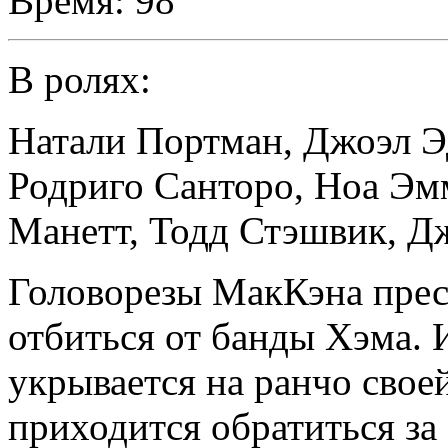
Время:
98
В ролях:
Натали Портман
,
Джоэл Э
Родриго Санторо
,
Ноа Эм
Манетт
,
Тодд Стэшвик
,
Дж
Головорезы МакКэна пре
отбиться от банды Хэма.
укрывается на ранчо сво
приходится обратиться за 