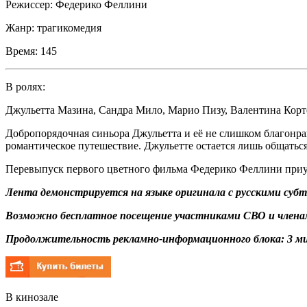
Режиссер:
Федерико Феллини
Жанр:
трагикомедия
Время:
145
В ролях:
Джульетта Мазина
,
Сандра Мило
,
Марио Пизу
,
Валентина Корт
Добропорядочная синьора Джульетта и её не слишком благонр
романтическое путешествие. Джульетте остается лишь общаться 
Перевыпуск первого цветного фильма Федерико Феллини приуро
Лента демонстрируется на языке оригинала с русскими суб
Возможно бесплатное посещение участниками СВО и членам
Продолжительность рекламно-информационного блока: 3 ми
В кинозале