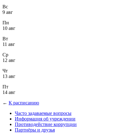
Вс
9 авг
Пн
10 авг
Вт
11 авг
Ср
12 авг
Чт
13 авг
Пт
14 авг
←
К расписанию
Часто задаваемые вопросы
Информация об учреждении
Противодействие коррупции
Партнёры и друзья