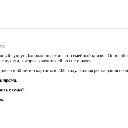
езе
авный супруг Джорджо переживают семейный кризис. Он влюблён
с духами, которые являются ей во сне и наяву.
чен к 60-летию картины в 2025 году. Полная реставрация изоб
титрами.
и их семей.
н.