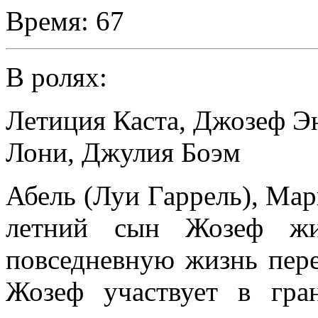
Время:
67
В ролях:
Летиция Каста
,
Джозеф Э
Лони
,
Джулия Боэм
Абель (Луи Гаррель), Мар
летний сын Жозеф жи
повседневную жизнь пере
Жозеф участвует в гра