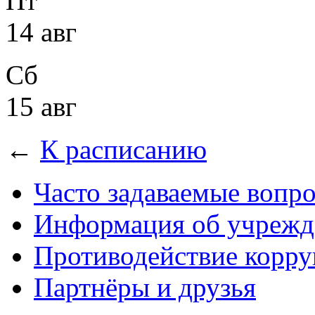
Пт
14 авг
Сб
15 авг
←
К расписанию
Часто задаваемые вопр
Информация об учрежд
Противодействие корр
Партнёры и друзья