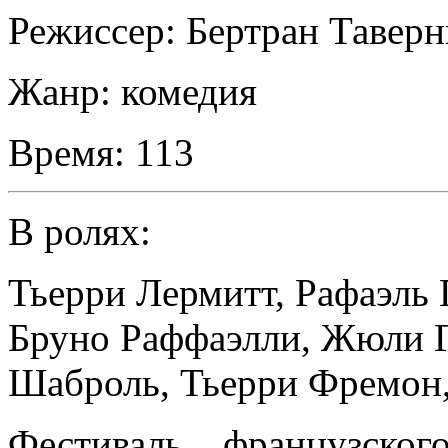
Режиссер:
Бертран Таверн
Жанр:
комедия
Время:
113
В ролях:
Тьерри Лермитт
,
Рафаэль 
Бруно Раффаэлли
,
Жюли Г
Шаброль
,
Тьерри Фремон
Фестиваль французско