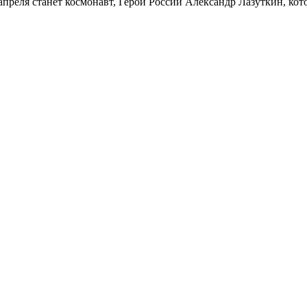
реля станет космонавт, Герой России Александр Лазуткин, котор