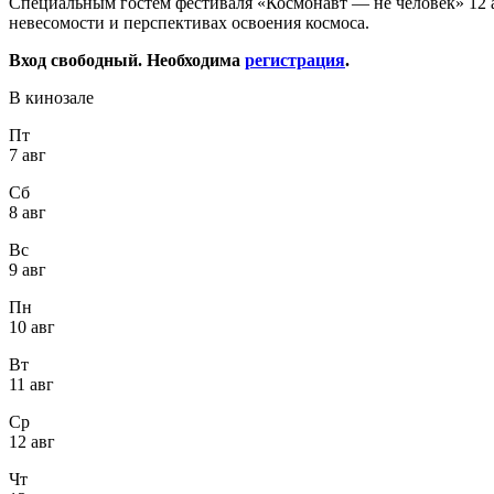
Специальным гостем фестиваля «Космонавт — не человек» 12 ап
невесомости и перспективах освоения космоса.
Вход свободный. Необходима
регистрация
.
В кинозале
Пт
7 авг
Сб
8 авг
Вс
9 авг
Пн
10 авг
Вт
11 авг
Ср
12 авг
Чт