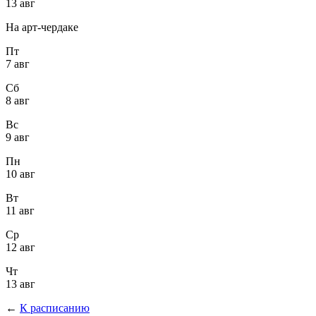
13 авг
На арт-чердаке
Пт
7 авг
Сб
8 авг
Вс
9 авг
Пн
10 авг
Вт
11 авг
Ср
12 авг
Чт
13 авг
←
К расписанию