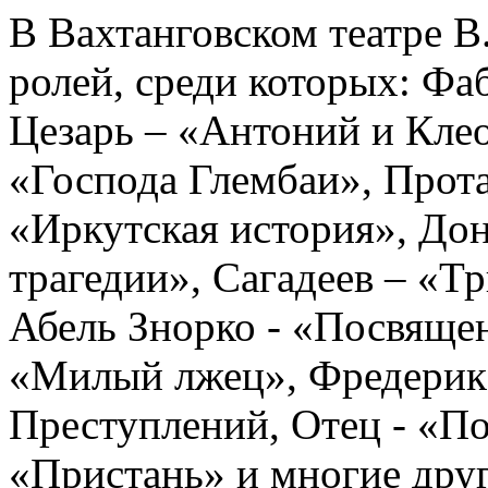
В Вахтанговском театре В
ролей, среди которых: Фа
Цезарь – «Антоний и Клео
«Господа Глембаи», Прота
«Иркутская история», До
трагедии», Сагадеев – «Т
Абель Знорко - «Посвящен
«Милый лжец», Фредерик 
Преступлений, Отец - «П
«Пристань» и многие друг