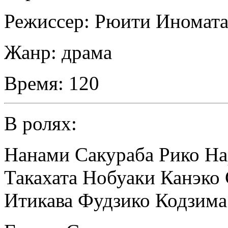
Режиссер:
Рюити Иномат
Жанр:
драма
Время:
120
В ролях:
Нанами Сакураба Рико Н
Такахата Нобуаки Канэко
Итикава Фудзико Кодзима