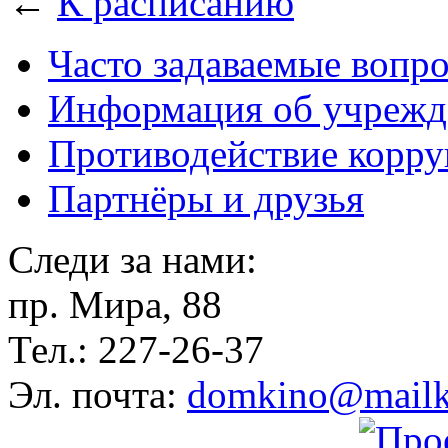
←
К расписанию
Часто задаваемые вопр
Информация об учрежд
Противодействие корр
Партнёры и друзья
Следи за нами:
пр. Мира, 88
Тел.: 227-26-37
Эл. почта:
domkino@mailk