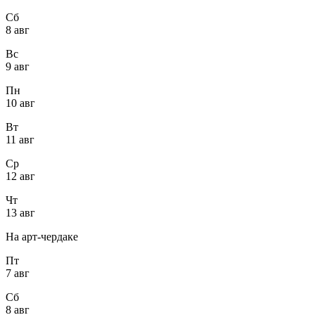
Сб
8 авг
Вс
9 авг
Пн
10 авг
Вт
11 авг
Ср
12 авг
Чт
13 авг
На арт-чердаке
Пт
7 авг
Сб
8 авг