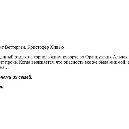
нт Веттерген
,
Кристофер Хивью
данный отдых на горнолыжном курорте во Французских Альпах. 
т прочь. Когда выясняется, что опасность все же была мнимой, 
мужа…
нами их семей.
н.