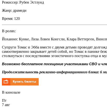
Режиссер:
Рубен Эстлунд
Жанр:
драмеди
Время:
120
В ролях:
Йоханнес Кунке
,
Лиза Ловен Конгсли
,
Клара Веттерген
,
Винсе
Супруги Томас и Эбба вместе с двумя детьми проводят долгож
самоотверженно закрывает детей собой, но Томас в панике бежи
столкнуться с последствиями эгоистичного поступка отца и 
Возможно бесплатное посещение участниками СВО и чле
Продолжительность рекламно-информационного блока: 6 ми
В кинозале
Пт
7 авг