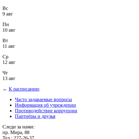
Вс
9 авг
Пн
10 авг
Вт
11 авг
Ср
12 авг
Чт
13 авг
←
К расписанию
Часто задаваемые вопросы
Информация об учреждении
Противодействие коррупции
Партнёры и друзья
Следи за нами:
пр. Мира, 88
Тел.: 227-26-37