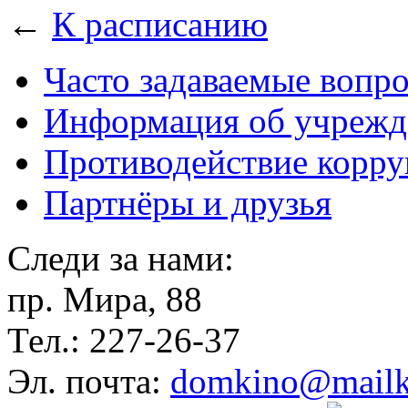
←
К расписанию
Часто задаваемые вопр
Информация об учрежд
Противодействие корр
Партнёры и друзья
Следи за нами:
пр. Мира, 88
Тел.: 227-26-37
Эл. почта:
domkino@mailk