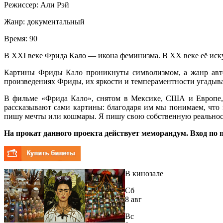
Режиссер:
Али Рэй
Жанр:
документальный
Время:
90
В XXI веке Фрида Кало — икона феминизма. В XX веке её иск
Картины Фриды Кало проникнуты символизмом, а жанр автопо
произведениях Фриды, их яркости и темпераментности угадыва
В фильме «Фрида Кало», снятом в Мексике, США и Европе, 
рассказывают сами картины: благодаря им мы понимаем, что 
пишу мечты или кошмары. Я пишу свою собственную реальнос
На прокат данного проекта действует меморандум. Вход по
В кинозале
Сб
8 авг
Вс