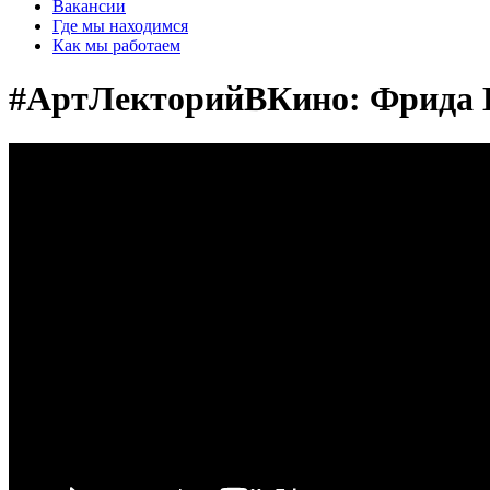
Вакансии
Где мы находимся
Как мы работаем
#АртЛекторийВКино: Фрида 