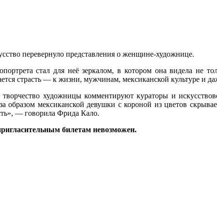
усство перевернуло представления о женщине-художнице.
ртрета стал для неё зеркалом, в котором она видела не толь
ется страсть — к жизни, мужчинам, мексиканской культуре и да
творчество художницы комментируют кураторы и искусствовед
за образом мексиканской девушки с короной из цветов скрывае
ть», — говорила Фрида Кало.
 пригласительным билетам невозможен.