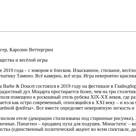
гер
,
Каролин Веттергрин
ящества и весёлой игры
 2019 года – с юмором и блеском. Изысканное, стильное, весёл
тику Тамино. Всё камерно, всё игра. Игра невероятно красивая
Barbe & Doucet состоялся в 2019 году на фестивале в Глайндбо
радостный дух Моцарта простирается более, чем на три столети
гшпиля помещено в роскошный отель рубежа XIX-XX веков, где 
щается как остро современный, относящийся к XXI веку – и из-за
ебной флейты». Все вместе определяет невероятную легкость и
сном отеле (декорации стилизованы под старинные рисунки). Зме
чные. Папагено – продавец пуха для подушек. Монастатос – коче
стка (единственный политический акцент во всем спектакле, да и