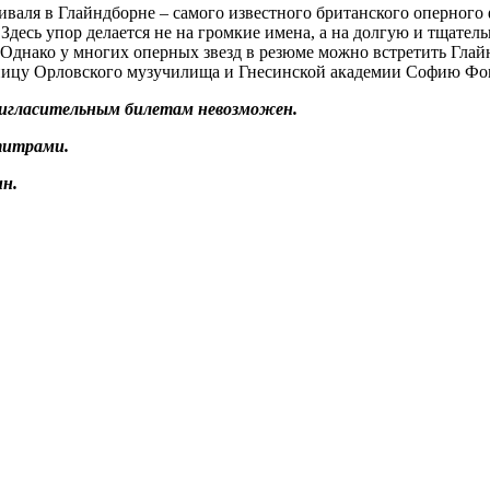
иваля в Глайндборне – самого известного британского оперного
. Здесь упор делается не на громкие имена, а на долгую и тщат
 Однако у многих оперных звезд в резюме можно встретить Глай
кницу Орловского музучилища и Гнесинской академии Софию Ф
пригласительным билетам невозможен.
титрами.
н.