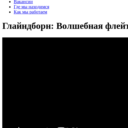
Вакансии
Где мы находимся
Как мы работаем
Глайндборн: Волшебная флей