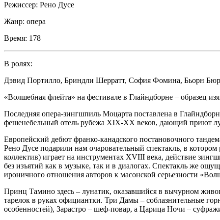
Режиссер:
Рено Дусе
Жанр:
опера
Время:
178
В ролях:
Дэвид Портилло
,
Бриндли Шерратт
,
София Фомина
,
Бьорн Бюр
«Волшебная флейта» на фестивале в Глайндборне – образец из
Последняя опера-зингшпиль Моцарта поставлена в Глайндборне
фешенебельный отель рубежа XIX-XX веков, дающий приют луна
Европейский дебют франко-канадского постановочного тандема 
Рено Дусе подарили нам очаровательный спектакль, в котором 
коллектив) играет на инструментах XVIII века, действие зин
без изъятий как в музыке, так и в диалогах. Спектакль же ощу
ироничного отношения авторов к масонской серьезности «Волш
Принц Тамино здесь – лунатик, оказавшийся в вычурном живопи
тарелок в руках официантки. Три Дамы – соблазнительные горни
особенностей), Зарастро – шеф-повар, а Царица Ночи – суфражи