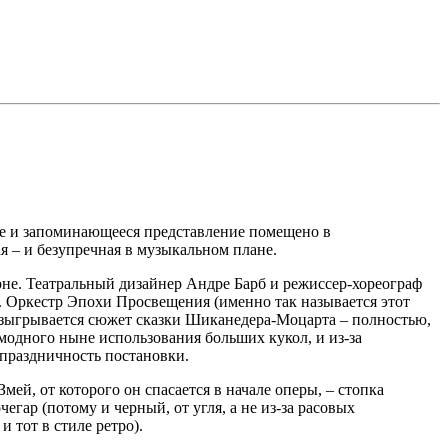
ое и запоминающееся представление помещено в
 – и безупречная в музыкальном плане.
рне. Театральный дизайнер Андре Барб и режиссер-хореограф
я. Оркестр Эпохи Просвещения (именно так называется этот
разыгрывается сюжет сказки Шиканедера-Моцарта – полностью,
 модного ныне использования больших кукол, и из-за
 праздничность постановки.
й, от которого он спасается в начале оперы, – стопка
гар (потому и черный, от угля, а не из-за расовых
 тот в стиле ретро).