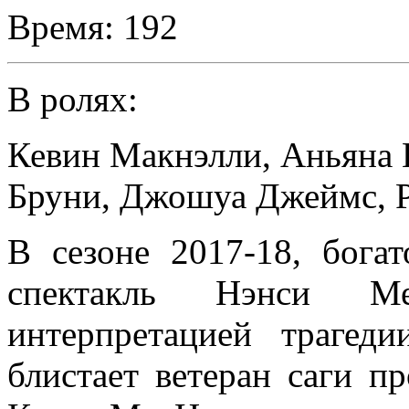
Время:
192
В ролях:
Кевин Макнэлли
,
Аньяна 
Бруни
,
Джошуа Джеймс
,
В сезоне 2017-18, бога
спектакль Нэнси Ме
интерпретацией трагед
блистает ветеран саги п