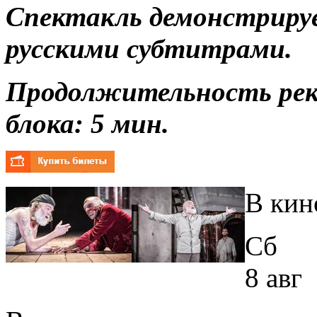
Спектакль демонстрируе
русскими субтитрами.
Продолжительность ре
блока: 5
мин.
В кин
Сб
8 авг