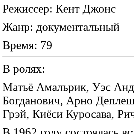
Режиссер:
Кент Джонс
Жанр:
документальный
Время:
79
В ролях:
Матьё Амальрик
,
Уэс Анд
Богданович
,
Арно Деплеш
Грэй
,
Киёси Куросава
,
Ри
В 1962 году состоялась в