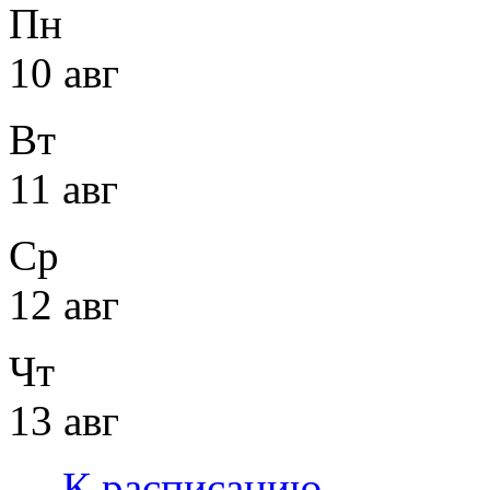
Пн
10 авг
Вт
11 авг
Ср
12 авг
Чт
13 авг
←
К расписанию