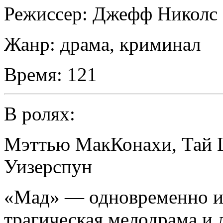
Режиссер:
Джефф Николс
Жанр:
драма, криминал
Время:
121
В ролях:
Мэттью МакКонахи
,
Тай 
Уизерспун
«Мад» — одновременно ис
трагическая мелодрама и 