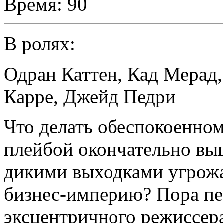
Время:
90
В ролях:
Одран Каттен
,
Кад Мерад
Карре
,
Джейд Педри
Что делать обеспокоенном
плейбой окончательно вы
дикими выходками угрож
бизнес-империю? Пора пе
эксцентричного режиссер